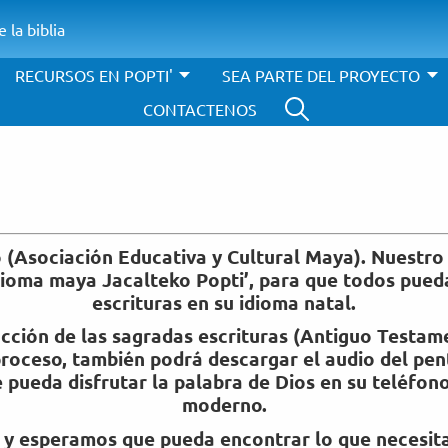
 la biblia
RECURSOS EN POPTI'
SEA PARTE DEL PROYECTO
CONTACTENOS
 (Asociación Educativa y Cultural Maya). Nuestro 
idioma maya Jacalteko Popti’, para que todos pued
escrituras en su idioma natal.
ducción de las sagradas escrituras (Antiguo Testa
roceso, también podrá descargar el audio del pe
 pueda disfrutar la palabra de Dios en su teléfon
moderno.
a y esperamos que pueda encontrar lo que necesita