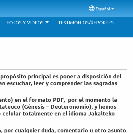
Español
Select your langu
FOTOS Y VIDEOS
TESTIMONIOS/REPORTES
propósito principal es poner a disposición del
an escuchar, leer y comprender las sagradas
mento) en el formato PDF, por el momento la
ntateuco (Génesis – Deuteronomio), y hemos
o celular totalmente en el idioma Jakalteko
, por cualquier duda, comentario u otro asunto