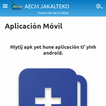
Pasar al contenido principal
AECM JAKALTEKO
Sel
Traducción de la biblia
Aplicación Móvil
Hiytij apk yet hune aplicación ti' yinh
android.