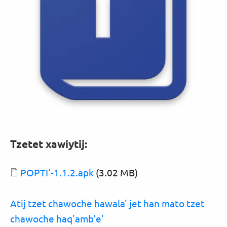
Tzetet xawiytij:
Document
POPTI'-1.1.2.apk
(3.02 MB)
Atij tzet chawoche hawala' jet han mato tzet
chawoche haq'amb'e'