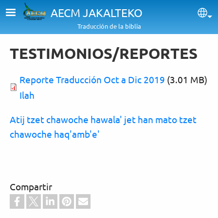
Pasar al contenido principal
AECM JAKALTEKO
Sel
Traducción de la biblia
TESTIMONIOS/REPORTES
Reporte Traducción Oct a Dic 2019
(3.01 MB)
Ilah
Atij tzet chawoche hawala' jet han mato tzet
chawoche haq'amb'e'
Compartir