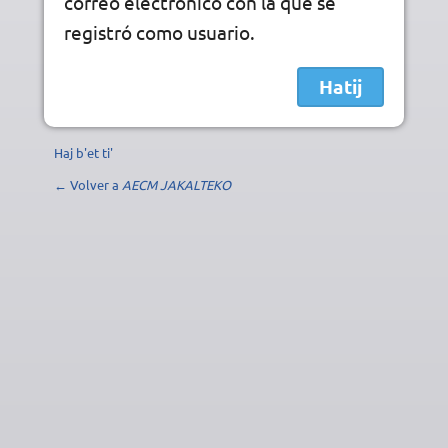
correo electrónico con la que se
registró como usuario.
Haj b'et ti'
← Volver a
AECM JAKALTEKO